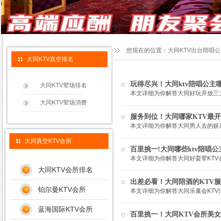
您现在的位置：
大同KTV出台陪唱
大同KTV真空排名
玩得尽兴！大同ktv陪唱公主
大同KTV荤场排名
本文详细为你解答大同好玩开放三大K
大同KTV荤场消费
服务到位！大同哪家KTV最
本文详细为你解答大同男人去的娱乐场
大同真空KTV会所
百里挑一!大同哪些ktv陪唱
本文详细为你解答大同好耍荤KTV会
大同KTV会所排名
出差必看！大同陪酒的KTV服
铂尔曼KTV会所
本文详细为你解答大同乐巢会KTV消
蓝海国际KTV会所
百里挑一！大同KTV会所美女