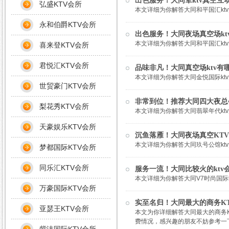
出色服务！大同荤ktv真空互
弘盛KTV会所
本文详细为你解答大同和平国汇ktv
永和伯爵KTV会所
出色服务！大同夜场真空场kt
本文详细为你解答大同和平国汇ktv
喜来登KTV会所
君悦汇KTV会所
品味非凡！大同真空场ktv有
本文详细为你解答大同金悦国际ktv
世贸豪门KTV会所
非常到位！推荐大同四大夜总会
梨花秀KTV会所
本文详细为你解答大同翡翠年代ktv
天豪娱乐KTV会所
沉鱼落雁！大同夜场真空KTV
本文详细为你解答大同玖号公馆ktv
梦都国际KTV会所
同乐汇KTV会所
服务一流！大同比较火的ktv会
本文详细为你解答大同V7时尚国际k
万豪国际KTV会所
实至名归！大同最大的商务KT
亚瑟王KTV会所
本文为你详细解答大同最大的商务KT
费情况，感兴趣的朋友不妨参考一