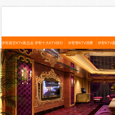
伊犁真空KTV夜总会
伊犁十大KTV排行
伊犁荤KTV消费
伊犁KTV