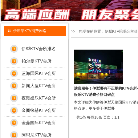
伊犁荤KTV消费攻略
您现在的位置：
伊犁KTV陪唱公主
伊犁KTV会所排名
铂尔曼KTV会所
蓝海国际KTV会所
新闻大厦KTV会所
满意服务！伊犁哪有不正规的KTV会所
娱乐KTV消费价格口碑点
夜潮娱乐KTV会所
本文详细为你解答伊犁天伦国际KTV消
格点评，更多关于伊犁哪
金阁徕赫KTV会所
共1条 每页18条 页次：1/1
金鼎国际KTV会所
阿玛尼KTV会所