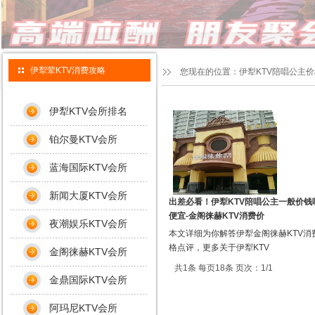
伊犁荤KTV消费攻略
您现在的位置：
伊犁KTV陪唱公主
伊犁KTV会所排名
铂尔曼KTV会所
蓝海国际KTV会所
新闻大厦KTV会所
出差必看！伊犁KTV陪唱公主一般价钱
便宜-金阁徕赫KTV消费价
夜潮娱乐KTV会所
本文详细为你解答伊犁金阁徕赫KTV消
格点评，更多关于伊犁KTV
金阁徕赫KTV会所
共1条 每页18条 页次：1/1
金鼎国际KTV会所
阿玛尼KTV会所